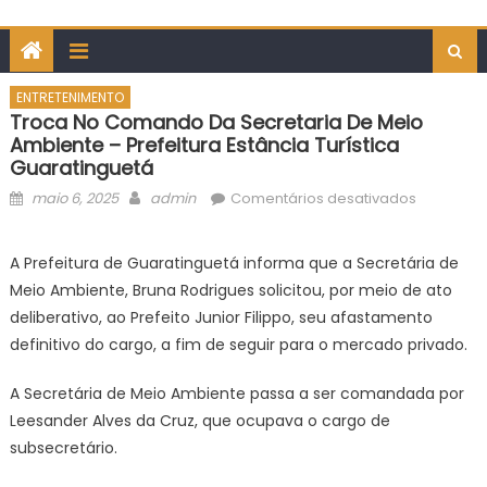
ENTRETENIMENTO
Troca No Comando Da Secretaria De Meio
Ambiente – Prefeitura Estância Turística
Guaratinguetá
Posted
Author
em
maio 6, 2025
admin
Comentários desativados
on
Troca
no
A Prefeitura de Guaratinguetá informa que a Secretária de
Comand
Meio Ambiente, Bruna Rodrigues solicitou, por meio de ato
da
deliberativo, ao Prefeito Junior Filippo, seu afastamento
Secretari
definitivo do cargo, a fim de seguir para o mercado privado.
de
Meio
A Secretária de Meio Ambiente passa a ser comandada por
Ambiente
Leesander Alves da Cruz, que ocupava o cargo de
–
Prefeitura
subsecretário.
Estância