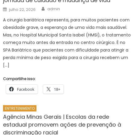
jornada de cuidado e mudança de vida
Author
Posted
admin
julho 22, 2026
on
A cirurgia bariátrica representa, para muitos pacientes com
obesidade grave, a esperança de uma vida mais saudável.
Mas, no Hospital Municipal Santa Isabel (HMSI), o tratamento
começa muito antes da entrada no centro cirúrgico. É no
SPA Bariátrico que pacientes com dificuldade para atingir a
perda mínima de peso exigida para a cirurgia recebem um
[…]
Compartilhe isso:
Facebook
18+
ENTRETENIMENTO
Agência Minas Gerais | Escolas da rede
estadual promovem ações de prevenção à
discriminação racial