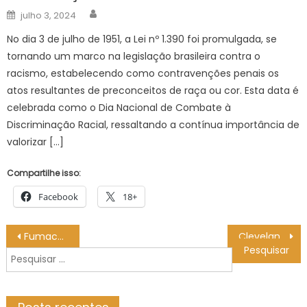
Author
Posted
julho 3, 2024
on
No dia 3 de julho de 1951, a Lei nº 1.390 foi promulgada, se
tornando um marco na legislação brasileira contra o
racismo, estabelecendo como contravenções penais os
atos resultantes de preconceitos de raça ou cor. Esta data é
celebrada como o Dia Nacional de Combate à
Discriminação Racial, ressaltando a contínua importância de
valorizar […]
Compartilhe isso:
Facebook
18+
Navegação
Fumacê percorre quatro bairros em Campo Grande nesta terça-feira (06) – CGNotícias
Cleveland Cavaliers x Indiana Pacers ASSISTIR AO VIVO COM IMAGENS NBA HOJE (06/05), PALPITES E PRÉ-JOGO
de
Pesquisar
Post
por: