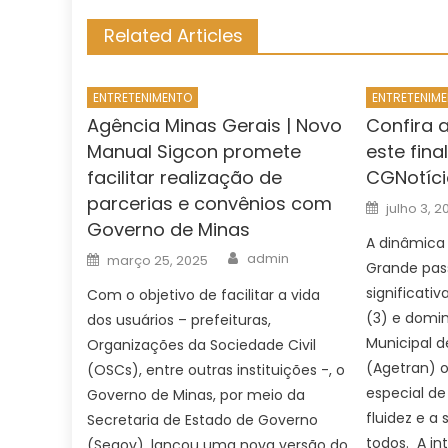
Related Articles
ENTRETENIMENTO
ENTRETENIM
Agência Minas Gerais | Novo
Confira 
Manual Sigcon promete
este fin
facilitar realização de
CGNotíci
parcerias e convênios com
Posted
julho 3, 2
on
Governo de Minas
A dinâmica
Author
Posted
admin
março 25, 2025
Grande pas
on
significativ
Com o objetivo de facilitar a vida
(3) e domin
dos usuários – prefeituras,
Municipal d
Organizações da Sociedade Civil
(Agetran) 
(OSCs), entre outras instituições -, o
especial de
Governo de Minas, por meio da
fluidez e a
Secretaria de Estado de Governo
todos. A in
(Segov), lançou uma nova versão do