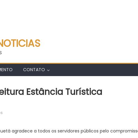
NOTICIAS
S
MENTO
CONTATO
itura Estância Turística
em
os
Dia
do
nguetá agradece a todos os servidores públicos pelo compromiss
Trabalhador