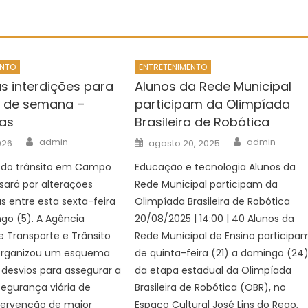
ENTO
ENTRETENIMENTO
as interdições para
Alunos da Rede Municipal
al de semana –
participam da Olimpíada
as
Brasileira de Robótica
Author
Author
Posted
admin
admin
026
agosto 20, 2025
on
 do trânsito em Campo
Educação e tecnologia Alunos da
sará por alterações
Rede Municipal participam da
as entre esta sexta-feira
Olimpíada Brasileira de Robótica
go (5). A Agência
20/08/2025 | 14:00 | 40 Alunos da
e Transporte e Trânsito
Rede Municipal de Ensino participam
organizou um esquema
de quinta-feira (21) a domingo (24)
 desvios para assegurar a
da etapa estadual da Olimpíada
 segurança viária de
Brasileira de Robótica (OBR), no
tervenção de maior
Espaço Cultural José Lins do Rego,