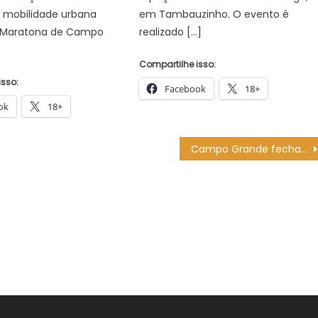
 mobilidade urbana
em Tambauzinho. O evento é
 Maratona de Campo
realizado […]
Compartilhe isso:
isso:
Facebook
18+
ok
18+
Campo Grande fecha o primeiro trimestre de 2025 com saldo positivo de 3.803 contratações, segundo Caged