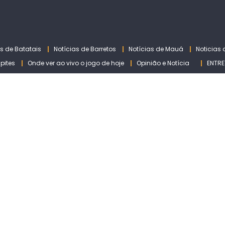
as de Batatais
Notícias de Barretos
Notícias de Mauá
Noticias
lpites
Onde ver ao vivo o jogo de hoje
Opinião e Notícia
ENTRE