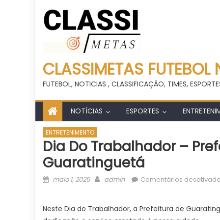
CLASSIMETAS FUTEBOL 
FUTEBOL, NOTICIAS , CLASSIFICAÇÃO, TIMES, ESPORTE
NOTÍCIAS
ESPORTES
ENTRETENI
ENTRETENIMENTO
Dia Do Trabalhador – Prefe
Guaratinguetá
Posted
Author
maio 1, 2025
admin
Comentários desativad
on
Neste Dia do Trabalhador, a Prefeitura de Guarati