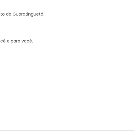
–
Prefeitura
o de Guaratinguetá.
Estância
Turística
Guaratinguetá
cê e para você.