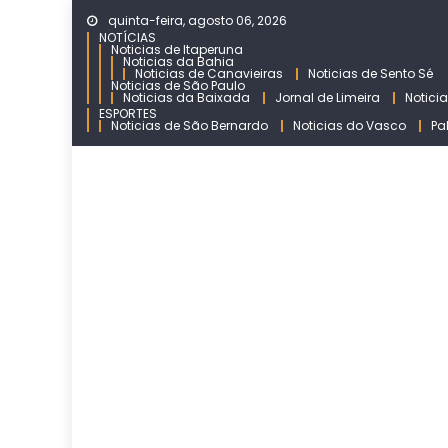
Skip
quinta-feira, agosto 06, 2026
to
NOTÍCIAS
Noticias de Itaperuna
content
Noticias da Bahia
Noticias de Canavieiras
Noticias de Sento Sé
Noticias de São Paulo
Noticias da Baixada
Jornal de Limeira
Notici
ESPORTES
Noticias de São Bernardo
Noticias do Vasco
Pa