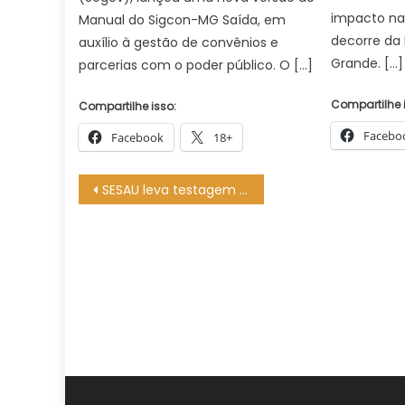
impacto na
Manual do Sigcon-MG Saída, em
decorre da
auxílio à gestão de convênios e
Grande. […]
parcerias com o poder público. O […]
Compartilhe 
Compartilhe isso:
Facebo
Facebook
18+
Navegação
SESAU leva testagem e prevenção de ISTs à rede Comper – CGNotícias
de
Post