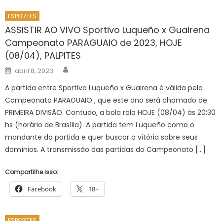
ESPORTES
ASSISTIR AO VIVO Sportivo Luqueño x Guairena
Campeonato PARAGUAIO de 2023, HOJE
(08/04), PALPITES
Author
Posted
abril 8, 2023
on
A partida entre Sportivo Luqueño x Guairena é válida pelo
Campeonato PARAGUAIO , que este ano será chamado de
PRIMEIRA DIVISÃO. Contudo, a bola rola HOJE (08/04) às 20:30
hs (horário de Brasília). A partida tem Luqueño como o
mandante da partida e quer buscar a vitória sobre seus
domínios. A transmissão das partidas do Campeonato […]
Compartilhe isso:
Facebook
18+
ESPORTES