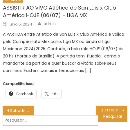
ASSISTIR AO VIVO Atlético de San Luis x Club
América HOJE (06/07) – LIGA MX
Author
Posted
admin
julho 5, 2024
on
A PARTIDA entre Atlético de San Luis x Club América é válida
pelo Campeonato Mexicano, Liga MX ou ainda a Liga
Mexicana 2024/2025. Contudo, a bola rola HOJE (06/07) às
20 hs (horário de Brasília). A partida tem Puebla como o
mandante da partida e quer buscar a vitória sobre seus
domínios. Existem canais internacionais […]
Compartilhe isso:
Facebook
18+
Navegação
Sabadinho Bom apresenta grupo Samba na Praça neste final de semana
AUTORIZAÇÃO DE INEXIGIBILIDADE DE LICITAÇÃO Nº 20/2025 – Prefeitura Municipal de Bonito
de
Pesquisar
Post
por: