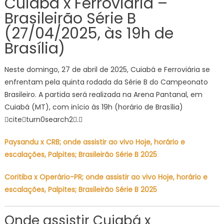
Cuiabá x Ferroviária –
Palpites;
Brasileirão Série B
Brasileir
Série
(27/04/2025, às 19h de
B
Brasília)
2025
Neste domingo, 27 de abril de 2025, Cuiabá e Ferroviária se
enfrentam pela quinta rodada da Série B do Campeonato
Brasileiro. A partida será realizada na Arena Pantanal, em
Cuiabá (MT), com início às 19h (horário de Brasília)
citeturn0search2.
Paysandu x CRB; onde assistir ao vivo Hoje, horário e
escalações, Palpites; Brasileirão Série B 2025
Coritiba x Operário-PR; onde assistir ao vivo Hoje, horário e
escalações, Palpites; Brasileirão Série B 2025
Onde assistir Cuiabá x