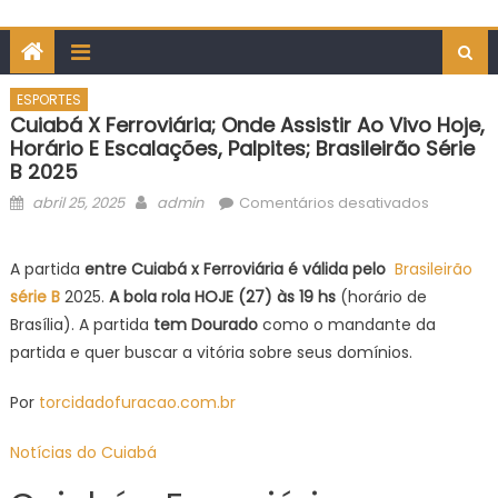
ESPORTES
Cuiabá X Ferroviária; Onde Assistir Ao Vivo Hoje,
Horário E Escalações, Palpites; Brasileirão Série
B 2025
Posted
Author
em
abril 25, 2025
admin
Comentários desativados
on
Cuiabá
x
A partida
entre Cuiabá x Ferroviária é válida pelo
Brasileirão
Ferroviári
série B
2025.
A bola rola HOJE (27
) às 19
hs
(horário de
onde
Brasília). A partida
tem Dourado
como o mandante da
assistir
partida e quer buscar a vitória sobre seus domínios.
ao
vivo
Por
torcidadofuracao.com.br
Hoje,
horário
Notícias do Cuiabá
e
escalaçõ