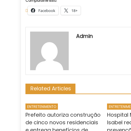
Compartilhe isso:
Facebook
18+
Admin
Related Articles
ENTRETENIMENTO
ENTRETENIM
Prefeito autoriza construção
Hospital
de cinco novos residenciais
Isabel re
e entrega benefícios de
prevençã