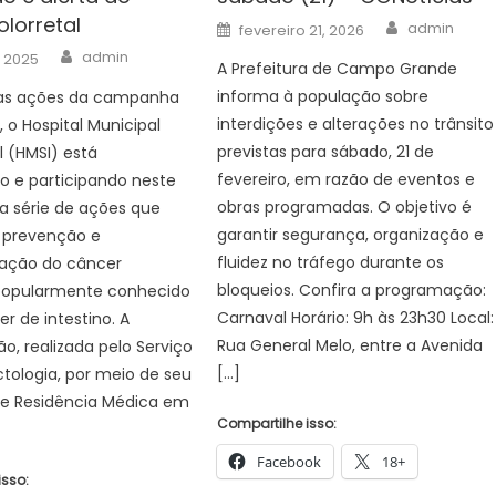
lorretal
Author
DO
Posted
admin
fevereiro 21, 2026
on
MUNICÍPIO
Author
admin
, 2025
A Prefeitura de Campo Grande
DE
informa à população sobre
as ações da campanha
BONITO/MS.
interdições e alterações no trânsito
, o Hospital Municipal
–
Prefeitura
previstas para sábado, 21 de
l (HMSI) está
Municipal
fevereiro, em razão de eventos e
 e participando neste
de
obras programadas. O objetivo é
 série de ações que
Bonito
garantir segurança, organização e
 prevenção e
fluidez no tráfego durante os
zação do câncer
bloqueios. Confira a programação:
 popularmente conhecido
Carnaval Horário: 9h às 23h30 Local:
 de intestino. A
Rua General Melo, entre a Avenida
, realizada pelo Serviço
[…]
tologia, por meio de seu
e Residência Médica em
Compartilhe isso:
Facebook
18+
isso: