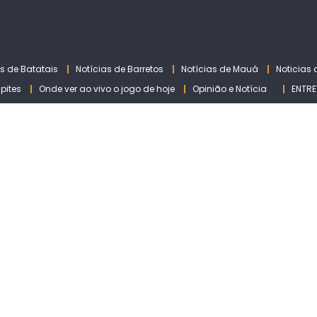
as de Batatais
Notícias de Barretos
Notícias de Mauá
Noticias
lpites
Onde ver ao vivo o jogo de hoje
Opinião e Notícia
ENTRE