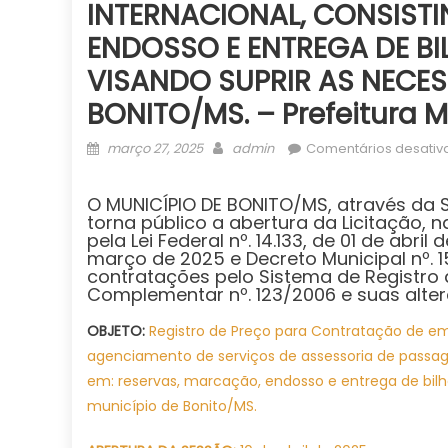
INTERNACIONAL, CONSIST
ENDOSSO E ENTREGA DE BI
VISANDO SUPRIR AS NECES
BONITO/MS. – Prefeitura M
Posted
Author
março 27, 2025
admin
Comentários desativ
on
O MUNICÍPIO DE BONITO/MS, através da S
torna público a abertura da Licitação, 
pela Lei Federal nº. 14.133, de 01 de abri
março de 2025 e Decreto Municipal nº. 
contratações pelo Sistema de Registro d
Complementar nº. 123/2006 e suas alte
OBJETO:
Registro de Preço para Contratação de em
agenciamento de serviços de assessoria de passagen
em: reservas, marcação, endosso e entrega de bilh
município de Bonito/MS.