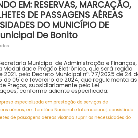
INDO EM: RESERVAS, MARCAÇÃO,
LHETES DE PASSAGENS AÉREAS
SIDADES DO MUNICÍPIO DE
unicipal De Bonito
em
ados
REPUBLICAÇÃO
–
ecretaria Municipal de Administração e Finanças,
AVISO
na Modalidade Pregão Eletrônico, que será regida
l de 2021, pelo Decreto Municipal nº. 77/2025 de 24 d
DE
15 de 05 de fevereiro de 2024, que regulamenta as
LICITAÇÃO
e Preços, subsidiariamente pela Lei
PREGÃO
rações, conforme adiante especificada:
ELETRÔNICO
presa especializada em prestação de serviços de
Nº.
06/2025
s aéreas, em território Nacional e Internacional, consistindo
–
etes de passagens aéreas visando suprir as necessidades do
REGISTRO
DE
PREÇO