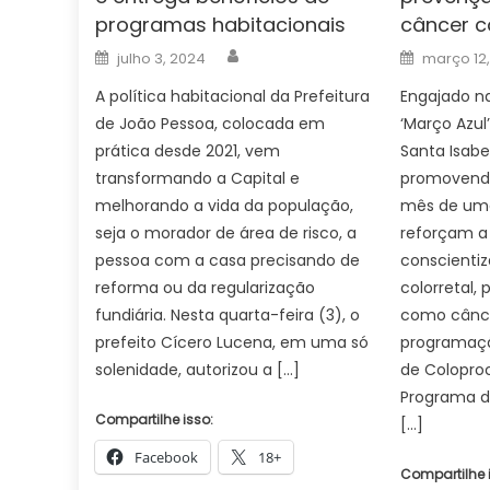
programas habitacionais
câncer co
Author
Posted
Posted
julho 3, 2024
março 12
on
on
A política habitacional da Prefeitura
Engajado n
de João Pessoa, colocada em
‘Março Azul’
prática desde 2021, vem
Santa Isabe
transformando a Capital e
promovendo
melhorando a vida da população,
mês de uma
seja o morador de área de risco, a
reforçam a
pessoa com a casa precisando de
conscienti
reforma ou da regularização
colorretal,
fundiária. Nesta quarta-feira (3), o
como câncer
prefeito Cícero Lucena, em uma só
programação
solenidade, autorizou a […]
de Coloproc
Programa d
Compartilhe isso:
[…]
Facebook
18+
Compartilhe 