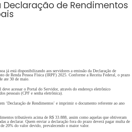
a a Declaração de Rendimentos
Declaração
de
ais
Rendimentos
para
servidores
municipais
oa já está disponibilizando aos servidores a emissão da Declaração de
sto de Renda Pessoa Física (IRPF) 2025. Conforme a Receita Federal, o prazo
nde ate 30 de maio.
 deve acessar o Portal do Servidor, através do endereço eletrônico
dos pessoais (CPF e senha eletrônica).
r em ‘Declaração de Rendimentos’ e imprimir o documento referente ao ano
dimentos tributáveis acima de R$ 33.888, assim como aquelas que obtiveram
adas a declarar. Quem enviar a declaração fora do prazo deverá pagar multa de
de 20% do valor devido, prevalecendo o maior valor.