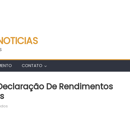
NOTICIAS
S
MENTO
CONTATO
A Declaração De Rendimentos
s
em
ados
Prefeitura
disponibiliza
a