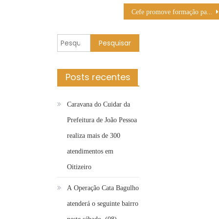
Cefe promove formação para cuidadores infantis da região leste
Pesquisar
por:
Posts recentes
Caravana do Cuidar da
Prefeitura de João Pessoa
realiza mais de 300
atendimentos em
Oitizeiro
A Operação Cata Bagulho
atenderá o seguinte bairro