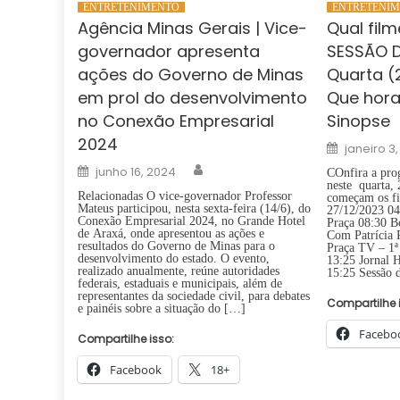
ENTRETENIMENTO
ENTRETENI
Agência Minas Gerais | Vice-
Qual film
governador apresenta
SESSÃO 
ações do Governo de Minas
Quarta (
em prol do desenvolvimento
Que hor
no Conexão Empresarial
Sinopse
2024
Posted
janeiro 3
on
Author
Posted
junho 16, 2024
COnfira a pro
on
neste quarta, 
Relacionadas O vice-governador Professor
começam os fi
Mateus participou, nesta sexta-feira (14/6), do
27/12/2023 0
Conexão Empresarial 2024, no Grande Hotel
Praça 08:30 B
de Araxá, onde apresentou as ações e
Com Patrícia 
resultados do Governo de Minas para o
Praça TV – 1ª
desenvolvimento do estado. O evento,
13:25 Jornal 
realizado anualmente, reúne autoridades
15:25 Sessão 
federais, estaduais e municipais, além de
representantes da sociedade civil, para debates
Compartilhe 
e painéis sobre a situação do […]
Facebo
Compartilhe isso:
Facebook
18+