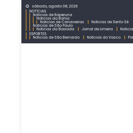
Skip
sábado, agosto 08, 2026
to
NOTÍCIAS
Noticias de Itaperuna
content
Noticias da Bahia
Noticias de Canavieiras
Noticias de Sento Sé
Noticias de São Paulo
Noticias da Baixada
Jornal de Limeira
Notici
ESPORTES
Noticias de São Bernardo
Noticias do Vasco
Pa