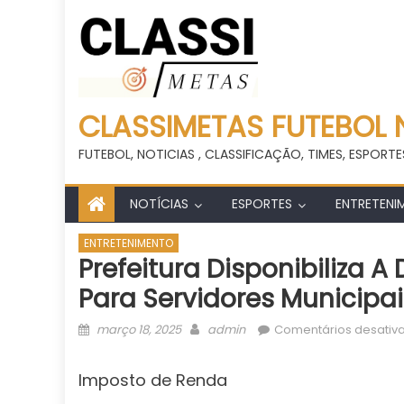
CLASSIMETAS FUTEBOL 
FUTEBOL, NOTICIAS , CLASSIFICAÇÃO, TIMES, ESPORTE
NOTÍCIAS
ESPORTES
ENTRETENI
ENTRETENIMENTO
Prefeitura Disponibiliza 
Para Servidores Municipai
Posted
Author
março 18, 2025
admin
Comentários desativ
on
Imposto de Renda