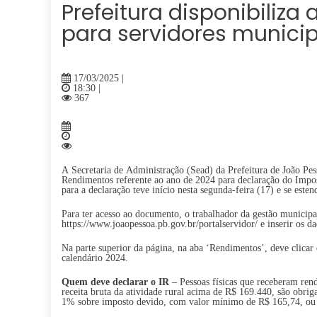
Prefeitura disponibiliz
para servidores municip
17/03/2025 |
18:30 |
367
A Secretaria de Administração (Sead) da Prefeitura de João Pess
Rendimentos referente ao ano de 2024 para declaração do Impo
para a declaração teve início nesta segunda-feira (17) e se este
Para ter acesso ao documento, o trabalhador da gestão municipal
https://www.joaopessoa.pb.gov.br/portalservidor/ e inserir os da
Na parte superior da página, na aba ‘Rendimentos’, deve clica
calendário 2024.
Quem deve declarar
o IR
– Pessoas físicas que receberam ren
receita bruta da atividade rural acima de R$ 169.440, são obrig
1% sobre imposto devido, com valor mínimo de R$ 165,74, ou 