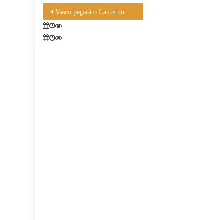
Navegação
Vasco pegará o Lanus no grupo G
de
Post