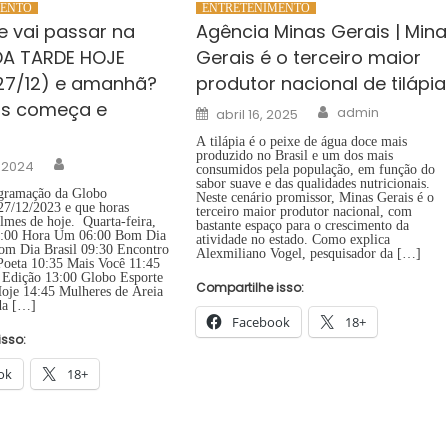
MENTO
ENTRETENIMENTO
e vai passar na
Agência Minas Gerais | Mina
DA TARDE HOJE
Gerais é o terceiro maior
27/12) e amanhã?
produtor nacional de tilápia
as começa e
Author
Posted
admin
abril 16, 2025
on
A tilápia é o peixe de água doce mais
produzido no Brasil e um dos mais
Author
, 2024
consumidos pela população, em função do
sabor suave e das qualidades nutricionais.
gramação da Globo
Neste cenário promissor, Minas Gerais é o
27/12/2023 e que horas
terceiro maior produtor nacional, com
lmes de hoje. Quarta-feira,
bastante espaço para o crescimento da
4:00 Hora Um 06:00 Bom Dia
atividade no estado. Como explica
om Dia Brasil 09:30 Encontro
Alexmiliano Vogel, pesquisador da […]
Poeta 10:35 Mais Você 11:45
 Edição 13:00 Globo Esporte
Compartilhe isso:
Hoje 14:45 Mulheres de Areia
da […]
Facebook
18+
isso:
ok
18+