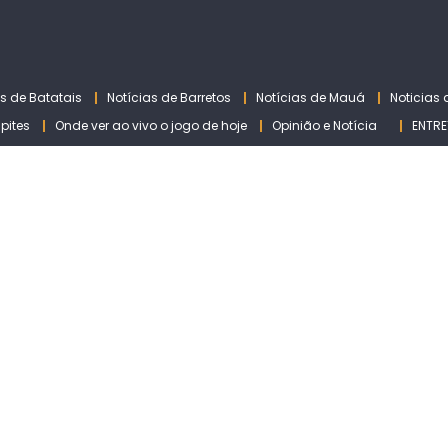
as de Batatais
Notícias de Barretos
Notícias de Mauá
Noticias
lpites
Onde ver ao vivo o jogo de hoje
Opinião e Notícia
ENTRE