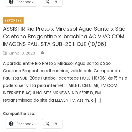
Facebook
18+
ESPORTES
ASSISTIR Rio Preto x Mirassol Água Santa x São
Caetano Bragantino x Ibrachina AO VIVO COM
IMAGENS PAULISTA SUB-20 HOJE (10/06)
Author
Posted
junho 10, 2023
on
A partida entre Rio Preto x Mirassol Água Santa x São
Caetano Bragantino x Ibrachina, válida pelo Campeonato
Paulista SUB-20de Futebol, acontece HOJE (10/06) às 15 hs e
poderá ser vista pela internet, TABLET, CELULAR, TV COM
INTERNET E AQUI NO SITE MRNEWS, NO SÉRIE D, EM
retransmissão do site da ELEVEN TV. Assim, o […]
Compartilhe isso:
Facebook
18+