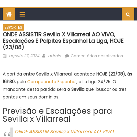
ESPORTES
ONDE ASSISTIR Sevilla X Villarreal AO VIVO,
Escalações E Palpites Espanhol La Liga, HOJE
(23/08)
Posted
Author
em
agosto 27, 2024
admin
Comentários desativados
on
ONDE
ASSIST
A partida
entre Sevilla x Villarreal
acontece
HOJE (22/08)
, às
Sevilla
16h30,
pelo
Campeonato Espanhol
, a La Liga 24/25
.
O
x
mandante desta partida será
o Sevilla q
ue buscar os três
Villarre
pontos em seus domínios.
AO
VIVO,
Previsão e Escalações para
escala
Sevilla x Villarreal
e
palpite
ONDE ASSISTIR Sevilla x Villarreal AO VIVO,
Espanh