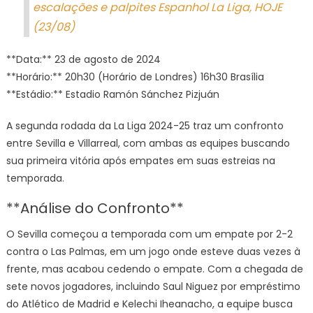
escalações e palpites Espanhol La Liga, HOJE
La
Liga,
(23/08)
HOJE
(23/08
**Data:** 23 de agosto de 2024
**Horário:** 20h30 (Horário de Londres) 16h30 Brasília
**Estádio:** Estadio Ramón Sánchez Pizjuán
A segunda rodada da La Liga 2024-25 traz um confronto
entre Sevilla e Villarreal, com ambas as equipes buscando
sua primeira vitória após empates em suas estreias na
temporada.
**Análise do Confronto**
O Sevilla começou a temporada com um empate por 2-2
contra o Las Palmas, em um jogo onde esteve duas vezes à
frente, mas acabou cedendo o empate. Com a chegada de
sete novos jogadores, incluindo Saul Niguez por empréstimo
do Atlético de Madrid e Kelechi Iheanacho, a equipe busca