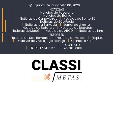
Skip
quinta-feira, agosto 06, 2026
to
NOTÍCIAS
Noticias de Itaperuna
content
Noticias da Bahia
Noticias de Canavieiras
Noticias de Sento Sé
Noticias de São Paulo
Noticias da Baixada
Jornal de Limeira
Noticias de Batatais
Notícias de Barretos
Notícias de Mauá
Noticias do ABCD
Noticias de Lins
ESPORTES
Noticias de São Bernardo
Noticias do Vasco
Palpites
Onde ver ao vivo o jogo de hoje
Opinião e Notícia
CONTATO
ENTRETENIMENTO
Guest Posts