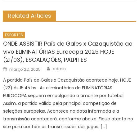
Related Articles
ESPORTES
ONDE ASSISTIR País de Gales x Cazaquistão ao
vivo ELIMINATÓRIAS Eurocopa 2025 HOJE
(21/03), ESCALAÇÕES, PALPITES
Author
Posted
admin
março 22, 2025
on
A partida País de Gales x Cazaquistão acontece hoje, HOJE
(22) às 15:45 hs . As eliminatórias da ELIMINATÓRIAS
EUROCOPA seguem empolgando o amante por futebol.
Assim, a partida válida pela principal competição de
seleções europeias, Acontece na data informada e a
transmissão acontecerá, conforme abaixo. Fique atento no
site para conferir as transmissões dos jogos. […]