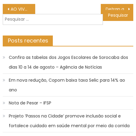
Navegação
AO VIVO SC Farense x Sporting assistir EM DIRETO Português 24/25, HOJE (23/08), escalações, palpites
Detran alerta 21 mil candidatos em fase final de processo de habilitação aberto na ‘pandemia’ – Agência de Noticias do Governo de Mato Grosso do Sul
de
Pesquisar
Post
por:
Posts recentes
Confira as tabelas dos Jogos Escolares de Sorocaba dos
dias 10 a 14 de agosto – Agência de Notícias
Em nova redução, Copom baixa taxa Selic para 14% ao
ano
Nota de Pesar – IFSP
Projeto ‘Passos na Cidade’ promove inclusão social e
fortalece cuidado em saúde mental por meio da corrida