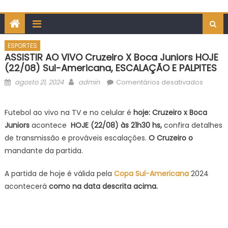
ESPORTES
ASSISTIR AO VIVO Cruzeiro X Boca Juniors HOJE
(22/08) Sul-Americana, ESCALAÇÃO E PALPITES
Posted
Author
em
agosto 21, 2024
admin
Comentários desativados
on
ASSISTI
AO
Futebol ao vivo na TV e no celular é
hoje: Cruzeiro x Boca
VIVO
Juniors
acontece
HOJE (22/08
) às 21h30
hs,
confira detalhes
Cruzeir
de transmissão e prováveis escalações.
O Cruzeiro o
x
mandante da partida.
Boca
Juniors
A partida de hoje é válida pela
Copa Sul-Americana
2024
HOJE
acontecerá
como na data descrita acima.
(22/08)
Sul-
Americ
ESCAL