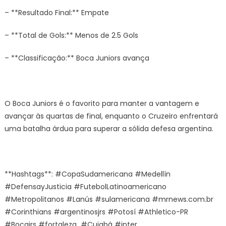
– **Resultado Final:** Empate
– **Total de Gols:** Menos de 2.5 Gols
– **Classificação:** Boca Juniors avança
O Boca Juniors é o favorito para manter a vantagem e
avançar às quartas de final, enquanto o Cruzeiro enfrentará
uma batalha árdua para superar a sólida defesa argentina.
**Hashtags**: #CopaSudamericana #Medellín
#DefensayJusticia #FutebolLatinoamericano
#Metropolitanos #Lanús #sulamericana #mrnews.com.br
#Corinthians #argentinosjrs #Potosí #Athletico-PR
#Bocajrs #fortaleza #Cuiabá #inter