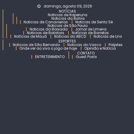
Skip
domingo, agosto 09, 2026
to
NOTÍCIAS
Noticias de Itaperuna
content
Noticias da Bahia
Noticias de Canavieiras
Noticias de Sento Sé
Noticias de São Paulo
Noticias da Baixada
Jornal de Limeira
Noticias de Batatais
Notícias de Barretos
Notícias de Mauá
Noticias do ABCD
Noticias de Lins
ESPORTES
Noticias de São Bernardo
Noticias do Vasco
Palpites
Onde ver ao vivo o jogo de hoje
Opinião e Notícia
CONTATO
ENTRETENIMENTO
Guest Posts