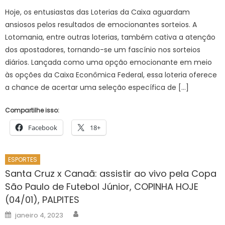
Hoje, os entusiastas das Loterias da Caixa aguardam
ansiosos pelos resultados de emocionantes sorteios. A
Lotomania, entre outras loterias, também cativa a atenção
dos apostadores, tornando-se um fascínio nos sorteios
diários. Lançada como uma opção emocionante em meio
às opções da Caixa Econômica Federal, essa loteria oferece
a chance de acertar uma seleção específica de […]
Compartilhe isso:
Facebook
18+
ESPORTES
Santa Cruz x Canaã: assistir ao vivo pela Copa
São Paulo de Futebol Júnior, COPINHA HOJE
(04/01), PALPITES
Author
Posted
janeiro 4, 2023
on