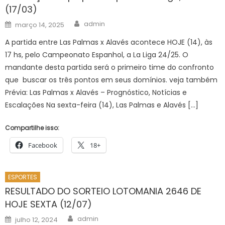
(17/03)
Author
Posted
admin
março 14, 2025
on
A partida entre Las Palmas x Alavés acontece HOJE (14), às
17 hs, pelo Campeonato Espanhol, a La Liga 24/25. O
mandante desta partida será o primeiro time do confronto
que buscar os três pontos em seus domínios. veja também
Prévia: Las Palmas x Alavés – Prognóstico, Notícias e
Escalações Na sexta-feira (14), Las Palmas e Alavés […]
Compartilhe isso:
Facebook
18+
ESPORTES
RESULTADO DO SORTEIO LOTOMANIA 2646 DE
HOJE SEXTA (12/07)
Author
Posted
admin
julho 12, 2024
on