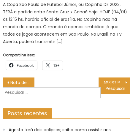
A Copa São Paulo de Futebol Júnior, ou Copinha DE 2023,
TERÁ a partida entre Santa Cruz x Canaã hoje, HOJE (04/01)
às 13:15 hs, horário oficial de Brasília. Na Copinha não há
mando de campo. O mando é apenas simbólico já que
todos os jogos acontecem em São Paulo. No Brasil, na TV
Aberta, poderá transmitir […]
Compartilhe isso:
Facebook
18+
Navegação
Nota de pesar – IFSP
ASSISTIR AO VIVO Belgrano x Athletico Paranaense HOJE (22/08) Sul-Americana, ESCALAÇÃO E PALPITES
de
Pesquisar
Post
por:
Posts recentes
Agosto terá dois eclipses; saiba como assistir aos