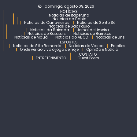
Skip
domingo, agosto 09, 2026
to
NOTÍCIAS
Noticias de Itaperuna
content
Noticias da Bahia
Noticias de Canavieiras
Noticias de Sento Sé
Noticias de São Paulo
Noticias da Baixada
Jornal de Limeira
Noticias de Batatais
Notícias de Barretos
Notícias de Mauá
Noticias do ABCD
Noticias de Lins
ESPORTES
Noticias de São Bernardo
Noticias do Vasco
Palpites
Onde ver ao vivo o jogo de hoje
Opinião e Notícia
CONTATO
ENTRETENIMENTO
Guest Posts