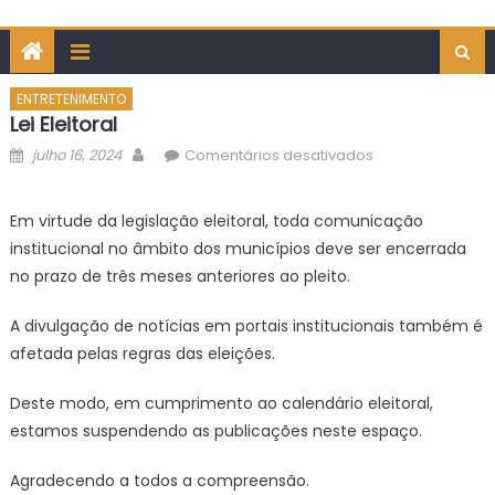
ENTRETENIMENTO
Lei Eleitoral
Posted
Author
em
julho 16, 2024
Comentários desativados
on
Lei
Eleitoral
Em virtude da legislação eleitoral, toda comunicação
institucional no âmbito dos municípios deve ser encerrada
no prazo de três meses anteriores ao pleito.
A divulgação de notícias em portais institucionais também é
afetada pelas regras das eleições.
Deste modo, em cumprimento ao calendário eleitoral,
estamos suspendendo as publicações neste espaço.
Agradecendo a todos a compreensão.