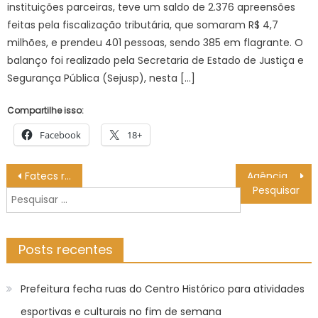
instituições parceiras, teve um saldo de 2.376 apreensões
feitas pela fiscalização tributária, que somaram R$ 4,7
milhões, e prendeu 401 pessoas, sendo 385 em flagrante. O
balanço foi realizado pela Secretaria de Estado de Justiça e
Segurança Pública (Sejusp), nesta […]
Compartilhe isso:
Facebook
18+
Navegação
Fatecs recebem matrículas de convocados na primeira chamada do Vestibular
Agência Minas Gerais | Governo de Minas nomeia 250 médicos aprovados no concurso da Fhemig
de
Pesquisar
Post
por:
Posts recentes
Prefeitura fecha ruas do Centro Histórico para atividades
esportivas e culturais no fim de semana