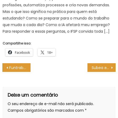
profissões, automatiza processos e cria novas demandas.
Mas o que isso significa na prática para quem está
estudando? Como se preparar para o mundo do trabalho
que muda a cada dia? Como a IA afetará meu emprego?
Para responder a essas perguntas, o IFSP convida toda […]
Compartilhe isso:
Facebook
18+
Navegação
Funtrab faz quarta e quinta-feira processo seletivo de candidatos para trabalhar em Inocência
Subea em Ação acontece na Vila Nasser nesta terça-feira (21) – CGNotícias
de
Post
Deixe um comentário
O seu endereço de e-mail não será publicado.
Campos obrigatórios são marcados com
*