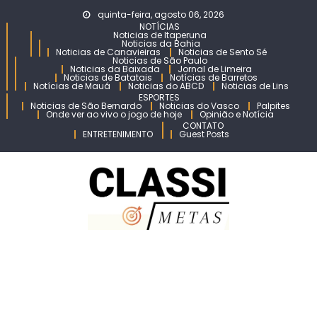
Skip
quinta-feira, agosto 06, 2026
to
NOTÍCIAS
Noticias de Itaperuna
content
Noticias da Bahia
Noticias de Canavieiras
Noticias de Sento Sé
Noticias de São Paulo
Noticias da Baixada
Jornal de Limeira
Noticias de Batatais
Notícias de Barretos
Notícias de Mauá
Noticias do ABCD
Noticias de Lins
ESPORTES
Noticias de São Bernardo
Noticias do Vasco
Palpites
Onde ver ao vivo o jogo de hoje
Opinião e Notícia
CONTATO
ENTRETENIMENTO
Guest Posts