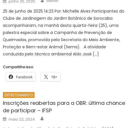
admin
junho 25, 2025
on
25 de junho de 2025 14:23 Por: Michelle Alves Participantes do
Clube de Jardinagem do Jardim Botânico de Sorocaba
acompanharam, na manhã desta quarta-feira (25), uma
palestra especial sobre a Campanha de Prevenção de
Queimadas, promovida pela Secretaria do Meio Ambiente,
Proteção e Bem-estar Animal (Sema). A atividade
conduzida pelo técnico ambiental Aldo José […]
Compartilhe isso:
Facebook
18+
ENTRETENIMENTO
Inscrições reabertas para a OBR: última chance
de participar – IFSP
Author
Posted
maio 22, 2024
on