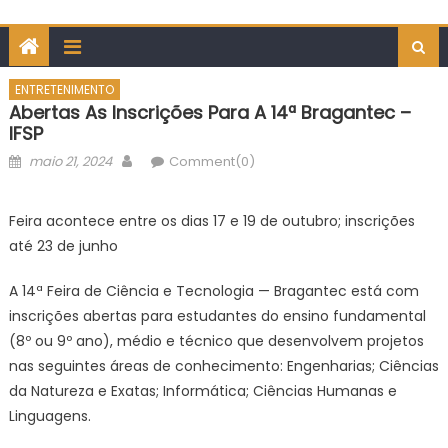
ENTRETENIMENTO
Abertas As Inscrições Para A 14ª Bragantec –
IFSP
Posted
Author
maio 21, 2024
Comment(0)
on
Feira acontece entre os dias 17 e 19 de outubro; inscrições
até 23 de junho
A 14
ª
Feira de Ciência e Tecnologia — Bragantec está com
inscrições abertas para estudantes do ensino fundamental
(8º ou 9º ano), médio e técnico que desenvolvem projetos
nas seguintes áreas de conhecimento: Engenharias; Ciências
da Natureza e Exatas; Informática; Ciências Humanas e
Linguagens.