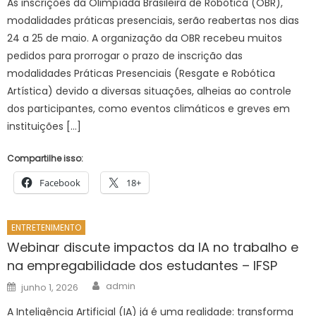
As inscrições da Olimpíada Brasileira de Robótica (OBR),
modalidades práticas presenciais, serão reabertas nos dias
24 a 25 de maio. A organização da OBR recebeu muitos
pedidos para prorrogar o prazo de inscrição das
modalidades Práticas Presenciais (Resgate e Robótica
Artística) devido a diversas situações, alheias ao controle
dos participantes, como eventos climáticos e greves em
instituições […]
Compartilhe isso:
Facebook
18+
ENTRETENIMENTO
Webinar discute impactos da IA no trabalho e
na empregabilidade dos estudantes – IFSP
Author
Posted
admin
junho 1, 2026
on
A Inteligência Artificial (IA) já é uma realidade: transforma