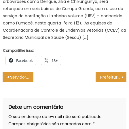
arboviroses como Dengue, Zika e Chikungunya, será
reforçado em seis bairros de Campo Grande, com o uso do
serviço de borrifação ultrabaixo volume (UBV) – conhecido
como Fumacê, nesta quarta-feira (12). As equipes da
Coordenadoria de Controle de Endemias Vetoriais (CCEV) da
Secretaria Municipal de Saúde (Sesau) […]
Compartilhe isso:
Facebook
18+
Navegação
Servidores do CadÚnico participam de ciclo de capacitação e atualizam informações para os usuários – CGNotícias
Prefeitura de Campo Grande arrecada donativos para famílias atingidas por enchentes no RS – CGNotícias
de
Post
Deixe um comentário
O seu endereço de e-mail não será publicado.
Campos obrigatórios são marcados com
*