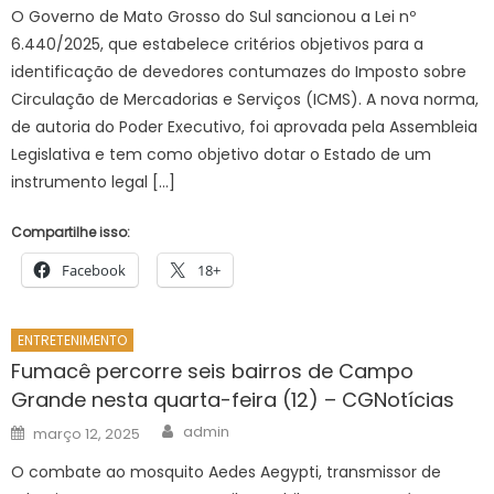
O Governo de Mato Grosso do Sul sancionou a Lei nº
6.440/2025, que estabelece critérios objetivos para a
identificação de devedores contumazes do Imposto sobre
Circulação de Mercadorias e Serviços (ICMS). A nova norma,
de autoria do Poder Executivo, foi aprovada pela Assembleia
Legislativa e tem como objetivo dotar o Estado de um
instrumento legal […]
Compartilhe isso:
Facebook
18+
ENTRETENIMENTO
Fumacê percorre seis bairros de Campo
Grande nesta quarta-feira (12) – CGNotícias
Author
Posted
admin
março 12, 2025
on
O combate ao mosquito Aedes Aegypti, transmissor de