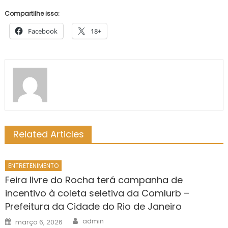
Compartilhe isso:
Facebook
18+
Related Articles
ENTRETENIMENTO
Feira livre do Rocha terá campanha de
incentivo à coleta seletiva da Comlurb –
Prefeitura da Cidade do Rio de Janeiro
Author
Posted
admin
março 6, 2026
on