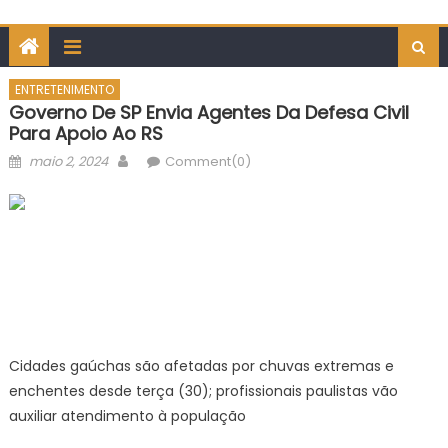
ENTRETENIMENTO
Governo De SP Envia Agentes Da Defesa Civil
Para Apoio Ao RS
Posted
Author
maio 2, 2024
Comment(0)
on
Cidades gaúchas são afetadas por chuvas extremas e
enchentes desde terça (30); profissionais paulistas vão
auxiliar atendimento à população