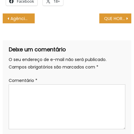
Facebook
18+
Navegação
Agência Minas Gerais | Governo de Minas tem serviços alterados no feriado nacional do Dia do Trabalhador
QUE HORAS COMEÇA RENASCER E SOM BRASIL?
de
Post
Deixe um comentário
O seu endereço de e-mail não será publicado.
Campos obrigatórios são marcados com
*
Comentário
*