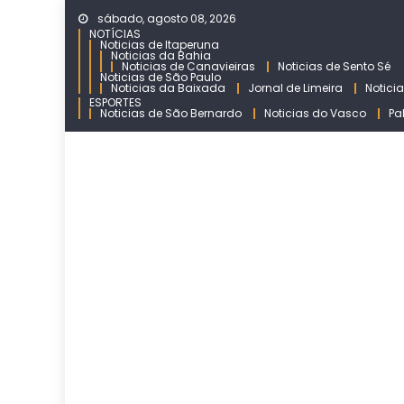
Skip
sábado, agosto 08, 2026
to
NOTÍCIAS
Noticias de Itaperuna
content
Noticias da Bahia
Noticias de Canavieiras
Noticias de Sento Sé
Noticias de São Paulo
Noticias da Baixada
Jornal de Limeira
Notici
ESPORTES
Noticias de São Bernardo
Noticias do Vasco
Pa