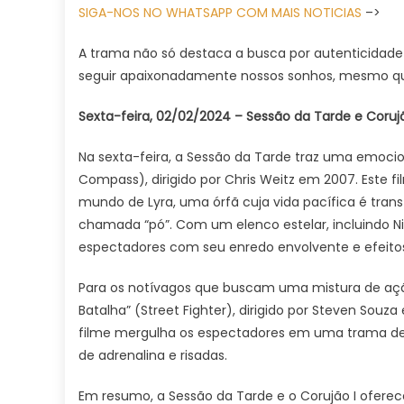
SIGA-NOS NO WHATSAPP COM MAIS NOTICIAS
–>
A trama não só destaca a busca por autenticidad
seguir apaixonadamente nossos sonhos, mesmo qu
Sexta-feira, 02/02/2024 – Sessão da Tarde e Corujã
Na sexta-feira, a Sessão da Tarde traz uma emoci
Compass), dirigido por Chris Weitz em 2007. Este 
mundo de Lyra, uma órfã cuja vida pacífica é tra
chamada “pó”. Com um elenco estelar, incluindo Nic
espectadores com seu enredo envolvente e efeitos
Para os notívagos que buscam uma mistura de ação 
Batalha” (Street Fighter), dirigido por Steven Sou
filme mergulha os espectadores em uma trama de g
de adrenalina e risadas.
Em resumo, a Sessão da Tarde e o Corujão I ofere