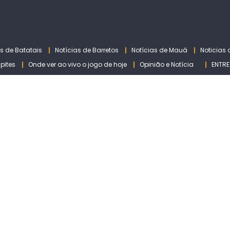
as de Batatais
Notícias de Barretos
Notícias de Mauá
Noticias
lpites
Onde ver ao vivo o jogo de hoje
Opinião e Notícia
ENTRE