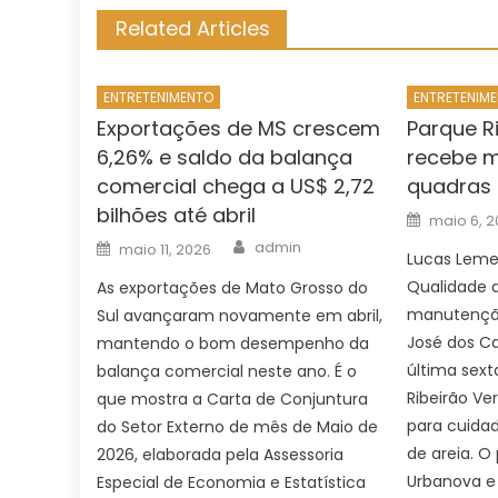
Related Articles
ENTRETENIMENTO
ENTRETENIM
Exportações de MS crescem
Parque R
6,26% e saldo da balança
recebe 
comercial chega a US$ 2,72
quadras 
bilhões até abril
Posted
maio 6, 
on
Author
Posted
admin
maio 11, 2026
on
Lucas Lemes
Qualidade d
As exportações de Mato Grosso do
manutenção
Sul avançaram novamente em abril,
José dos C
mantendo o bom desempenho da
última sext
balança comercial neste ano. É o
Ribeirão Ve
que mostra a Carta de Conjuntura
para cuidad
do Setor Externo de mês de Maio de
de areia. O
2026, elaborada pela Assessoria
Urbanova e
Especial de Economia e Estatística