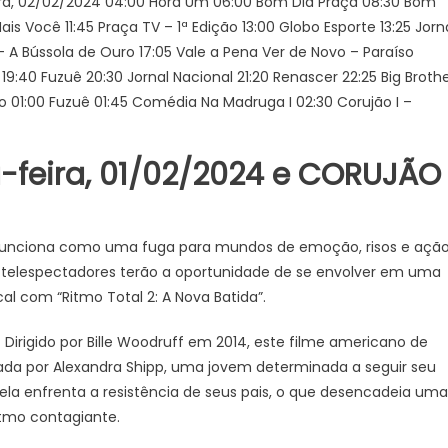
ra, 02/02/2024 04:00 Hora Um 06:00 Bom Dia Praça 08:30 Bom
ssar
ais Você 11:45 Praça TV – 1ª Edição 13:00 Globo Esporte 13:25 Jorn
– A Bússola de Ouro 17:05 Vale a Pena Ver de Novo – Paraíso
SSÃO
ão 19:40 Fuzuê 20:30 Jornal Nacional 21:20 Renascer 22:25 Big Broth
RDE
obo 01:00 Fuzuê 01:45 Comédia Na Madruga I 02:30 Corujão I –
RUJÃO?
a-feira, 01/02/2024 e CORUJÃO
JE
XTA
2/02),
e
funciona como uma fuga para mundos de emoção, risos e ação
ras
s telespectadores terão a oportunidade de se envolver em uma
meça
al com “Ritmo Total 2: A Nova Batida”.
)
Dirigido por Bille Woodruff em 2014, este filme americano de
tada por Alexandra Shipp, uma jovem determinada a seguir seu
 ela enfrenta a resistência de seus pais, o que desencadeia uma
ritmo contagiante.