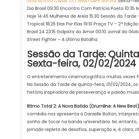
SIGA NOSSO CANAL DO WHATSAPP AGORA
Sexta-fei
pa
Dia Brasil 09:30 Encontro Com Patrícia Poeta 10:35 M
na
Hoje 14:45 Mulheres de Areia 15:30 Sessão da Tarde 
SE
Tropical 18:25 Elas Por Elas 19:10 Praça TV – 2ª Ediç
DA
TA
Brasil 24 23:15 Golpista do Amor 00:10 Jornal da Gl
E
Street Fighter – A Última Batalha
CO
Sessão da Tarde: Quint
HO
SE
Sexta-feira, 02/02/2024
(0
Qu
O entretenimento cinematográfico muitas vezes 
ho
Na Sessão da Tarde de quinta-feira, 01/02/2024, o
co
história inspiradora de perseverança e paixão music
Ritmo Total 2: A Nova Batida (Drumline: A New Beat
comédia nos apresenta a Danielle Bolton, interpre
sonho de tocar na banda universitária. No entanto,
jornada repleta de desafios, superação e, é claro, 