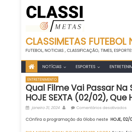
CLASSIMETAS FUTEBOL 
FUTEBOL, NOTICIAS , CLASSIFICAÇÃO, TIMES, ESPORTE
NOTÍCIAS
ESPORTES
ENTRETENI
ENTRETENIMENTO
Qual Filme Vai Passar N
HOJE SEXTA (02/02), Que
Posted
Author
e
janeiro 31, 2024
Comentários desativados
on
Qu
COnfira a programação da Globo neste
HOJE, 02/
fi
vai