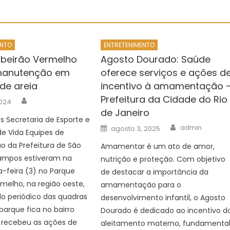
ENTO
ENTRETENIMENTO
ibeirão Vermelho
Agosto Dourado: Saúde
manutenção em
oferece serviços e ações d
de areia
incentivo à amamentação 
Prefeitura da Cidade do Rio
Author
2024
de Janeiro
 Secretaria de Esporte e
Author
Posted
admin
agosto 3, 2025
e Vida Equipes de
on
 da Prefeitura de São
Amamentar é um ato de amor,
ampos estiveram na
nutrição e proteção. Com objetivo
a-feira (3) no Parque
de destacar a importância da
rmelho, na região oeste,
amamentação para o
o periódico das quadras
desenvolvimento infantil, o Agosto
 parque fica no bairro
Dourado é dedicado ao incentivo d
 recebeu as ações de
aleitamento materno, fundamenta