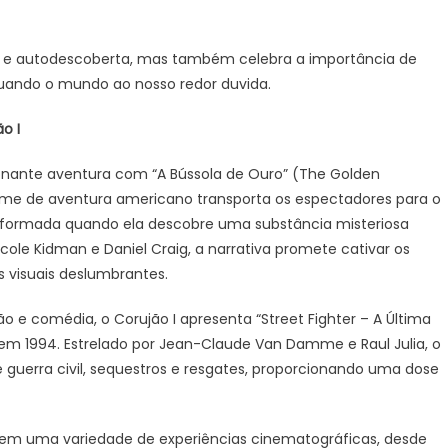
e e autodescoberta, mas também celebra a importância de
ando o mundo ao nosso redor duvida.
o I
onante aventura com “A Bússola de Ouro” (The Golden
filme de aventura americano transporta os espectadores para o
nsformada quando ela descobre uma substância misteriosa
ole Kidman e Daniel Craig, a narrativa promete cativar os
 visuais deslumbrantes.
e comédia, o Corujão I apresenta “Street Fighter – A Última
za em 1994. Estrelado por Jean-Claude Van Damme e Raul Julia, o
uerra civil, sequestros e resgates, proporcionando uma dose
cem uma variedade de experiências cinematográficas, desde