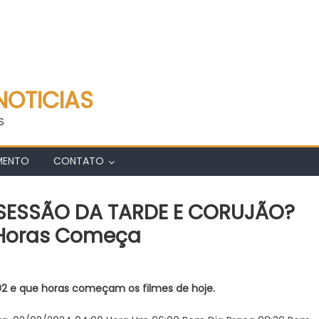
NOTICIAS
S
MENTO
CONTATO
a SESSÃO DA TARDE E CORUJÃO?
 Horas Começa
m
al
02 e que horas começam os filmes de hoje.
lme