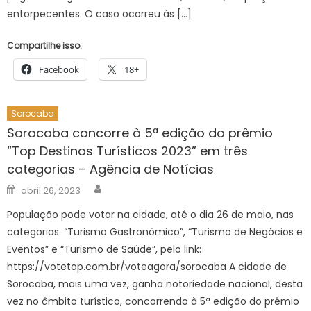
entorpecentes. O caso ocorreu às […]
Compartilhe isso:
Facebook
18+
Sorocaba
Sorocaba concorre à 5ª edição do prêmio
“Top Destinos Turísticos 2023” em três
categorias – Agência de Notícias
Author
Posted
abril 26, 2023
on
População pode votar na cidade, até o dia 26 de maio, nas
categorias: “Turismo Gastronômico”, “Turismo de Negócios e
Eventos” e “Turismo de Saúde”, pelo link:
https://votetop.com.br/voteagora/sorocaba A cidade de
Sorocaba, mais uma vez, ganha notoriedade nacional, desta
vez no âmbito turístico, concorrendo à 5ª edição do prêmio