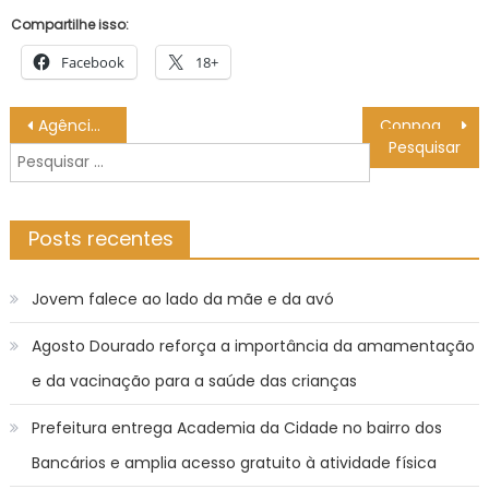
Compartilhe isso:
Facebook
18+
Navegação
Agência Minas Gerais | Exportações do agronegócio mineiro estreiam 2023 com novo recorde e somam US$ 961 milhões em janeiro
Conpog 2023 será realizado no Câmpus Bragança – Portal Institucional – IFSP
de
Pesquisar
Post
por:
Posts recentes
Jovem falece ao lado da mãe e da avó
Agosto Dourado reforça a importância da amamentação
e da vacinação para a saúde das crianças
Prefeitura entrega Academia da Cidade no bairro dos
Bancários e amplia acesso gratuito à atividade física