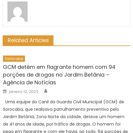
Related Articles
Sorocaba
GCM detém em flagrante homem com 94
porções de drogas no Jardim Betânia –
Agência de Notícias
Author
Posted
janeiro 12, 2023
on
Uma equipe do Canil da Guarda Civil Municipal (GCM) de
Sorocaba, que realizava patrulhamento preventivo pelo
Jardim Betânia, Zona Norte da cidade, deteve um homem
de 41 anos de idade, por tráfico de drogas. O homem foi
pego em flagrante e com ele havia, ao todo, 94 porções de