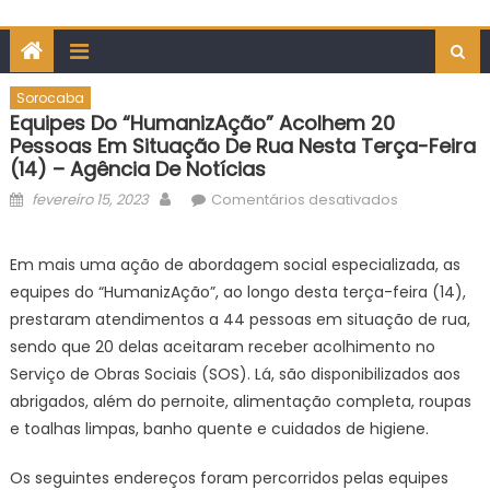
Sorocaba
Equipes Do “HumanizAção” Acolhem 20
Pessoas Em Situação De Rua Nesta Terça-Feira
(14) – Agência De Notícias
Posted
Author
em
fevereiro 15, 2023
Comentários desativados
on
Equipes
do
Em mais uma ação de abordagem social especializada, as
“HumanizAç
equipes do “HumanizAção”, ao longo desta terça-feira (14),
acolhem
prestaram atendimentos a 44 pessoas em situação de rua,
20
sendo que 20 delas aceitaram receber acolhimento no
pessoas
Serviço de Obras Sociais (SOS). Lá, são disponibilizados aos
em
situação
abrigados, além do pernoite, alimentação completa, roupas
de
e toalhas limpas, banho quente e cuidados de higiene.
rua
nesta
Os seguintes endereços foram percorridos pelas equipes