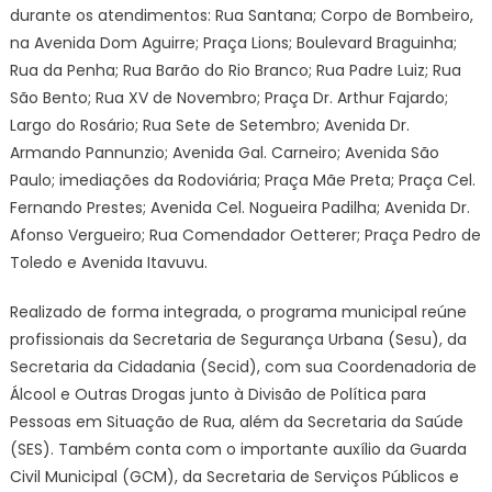
terça-
durante os atendimentos: Rua Santana; Corpo de Bombeiro,
feira
na Avenida Dom Aguirre; Praça Lions; Boulevard Braguinha;
(14)
Rua da Penha; Rua Barão do Rio Branco; Rua Padre Luiz; Rua
–
São Bento; Rua XV de Novembro; Praça Dr. Arthur Fajardo;
Agência
Largo do Rosário; Rua Sete de Setembro; Avenida Dr.
de
Armando Pannunzio; Avenida Gal. Carneiro; Avenida São
Notícias
Paulo; imediações da Rodoviária; Praça Mãe Preta; Praça Cel.
Fernando Prestes; Avenida Cel. Nogueira Padilha; Avenida Dr.
Afonso Vergueiro; Rua Comendador Oetterer; Praça Pedro de
Toledo e Avenida Itavuvu.
Realizado de forma integrada, o programa municipal reúne
profissionais da Secretaria de Segurança Urbana (Sesu), da
Secretaria da Cidadania (Secid), com sua Coordenadoria de
Álcool e Outras Drogas junto à Divisão de Política para
Pessoas em Situação de Rua, além da Secretaria da Saúde
(SES). Também conta com o importante auxílio da Guarda
Civil Municipal (GCM), da Secretaria de Serviços Públicos e