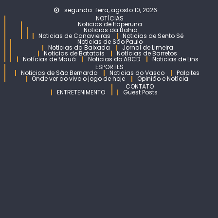
Skip
segunda-feira, agosto 10, 2026
to
NOTÍCIAS
Noticias de Itaperuna
content
Noticias da Bahia
Noticias de Canavieiras
Noticias de Sento Sé
Noticias de São Paulo
Noticias da Baixada
Jornal de Limeira
Noticias de Batatais
Notícias de Barretos
Notícias de Mauá
Noticias do ABCD
Noticias de Lins
ESPORTES
Noticias de São Bernardo
Noticias do Vasco
Palpites
Onde ver ao vivo o jogo de hoje
Opinião e Notícia
CONTATO
ENTRETENIMENTO
Guest Posts