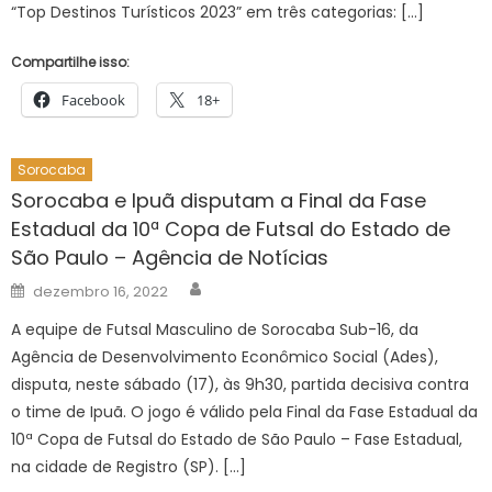
“Top Destinos Turísticos 2023” em três categorias: […]
Compartilhe isso:
Facebook
18+
Sorocaba
Sorocaba e Ipuã disputam a Final da Fase
Estadual da 10ª Copa de Futsal do Estado de
São Paulo – Agência de Notícias
Author
Posted
dezembro 16, 2022
on
A equipe de Futsal Masculino de Sorocaba Sub-16, da
Agência de Desenvolvimento Econômico Social (Ades),
disputa, neste sábado (17), às 9h30, partida decisiva contra
o time de Ipuã. O jogo é válido pela Final da Fase Estadual da
10ª Copa de Futsal do Estado de São Paulo – Fase Estadual,
na cidade de Registro (SP). […]