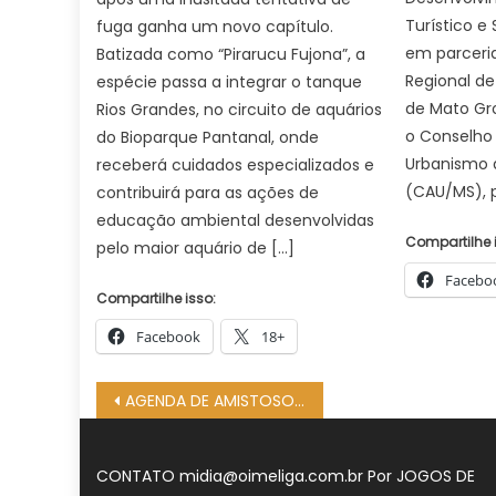
Turístico e
fuga ganha um novo capítulo.
em parceri
Batizada como “Pirarucu Fujona”, a
Regional d
espécie passa a integrar o tanque
de Mato Gr
Rios Grandes, no circuito de aquários
o Conselho 
do Bioparque Pantanal, onde
Urbanismo 
receberá cuidados especializados e
(CAU/MS), 
contribuirá para as ações de
educação ambiental desenvolvidas
Compartilhe 
pelo maior aquário de […]
Facebo
Compartilhe isso:
Facebook
18+
Navegação
AGENDA DE AMISTOSO INTER-CLUBES – ONDE ASSISTIR, DATAS E HORÁRIOS
de
Post
CONTATO
midia@oimeliga.com.br
Por
JOGOS DE