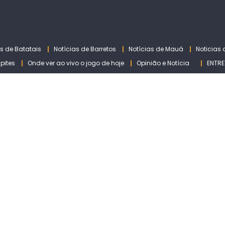
as de Batatais
Notícias de Barretos
Notícias de Mauá
Noticias
lpites
Onde ver ao vivo o jogo de hoje
Opinião e Notícia
ENTRE