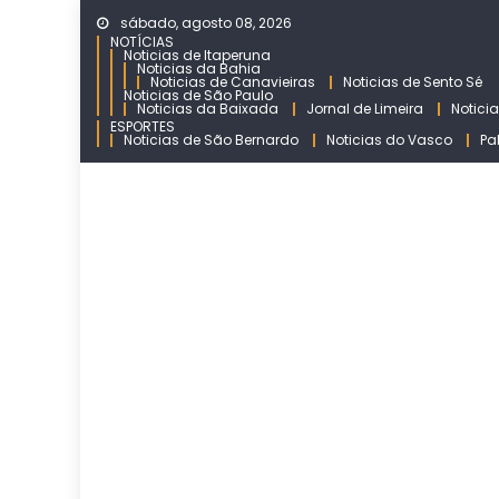
Skip
sábado, agosto 08, 2026
to
NOTÍCIAS
Noticias de Itaperuna
content
Noticias da Bahia
Noticias de Canavieiras
Noticias de Sento Sé
Noticias de São Paulo
Noticias da Baixada
Jornal de Limeira
Notici
ESPORTES
Noticias de São Bernardo
Noticias do Vasco
Pa