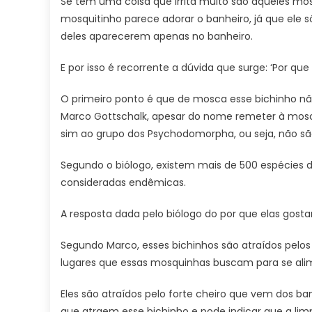
Se tem uma coisa que irrita muito são aqueles mo
mosquitinho parece adorar o banheiro, já que ele só
deles aparecerem apenas no banheiro.
E por isso é recorrente a dúvida que surge: ‘Por qu
O primeiro ponto é que de mosca esse bichinho nã
Marco Gottschalk, apesar do nome remeter à mos
sim ao grupo dos Psychodomorpha, ou seja, não sã
Segundo o biólogo, existem mais de 500 espécies de
consideradas endêmicas.
A resposta dada pelo biólogo do por que elas gost
Segundo Marco, esses bichinhos são atraídos pelo
lugares que essas mosquinhas buscam para se alim
Eles são atraídos pelo forte cheiro que vem dos ba
que atraem esse bichinho e pode indicar que a li