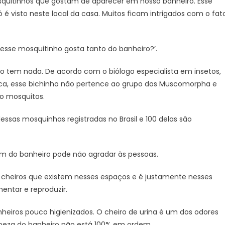
squitinhos que gostam de aparecer em nosso banheiro. Esse
por
 é visto neste local da casa. Muitos ficam intrigados com o fat
que
este
pequeno
e esse mosquitinho gosta tanto do banheiro?’.
mosquito
gosta
o tem nada. De acordo com o biólogo especialista em insetos,
tanto
ca, esse bichinho não pertence ao grupo dos Muscomorpha e
do
o mosquitos.
seu
banheiro
ssas mosquinhas registradas no Brasil e 100 delas são
am do banheiro pode não agradar às pessoas.
s cheiros que existem nesses espaços e é justamente nesses
entar e reproduzir.
nheiros pouco higienizados. O cheiro de urina é um dos odores
mpeza do banheiro não está 100% em ordem.