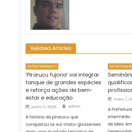
Related Articles
ENTRETENIMENTO
ENTRETENIM
‘Pirarucu fujona’ vai integrar
Seminári
tanque de grandes espécies
qualific
e reforça ações de bem-
profissi
estar e educação
Posted
maio 7, 2
on
Author
Posted
admin
junho 11, 2026
on
A Prefeitu
intermédio 
A história da pirarucu que
de Meio Am
conquistou os sul-mato-grossenses
Desenvolvi
após uma inusitada tentativa de