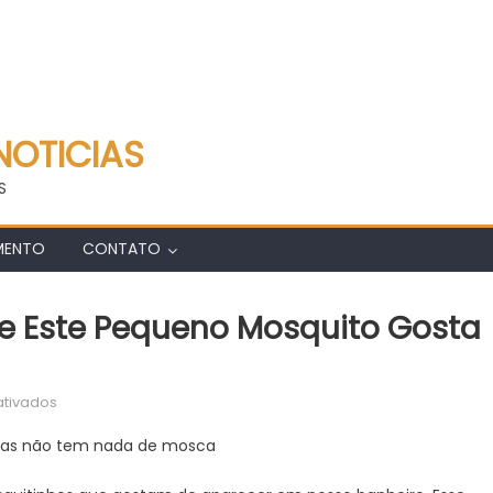
NOTICIAS
S
MENTO
CONTATO
e Este Pequeno Mosquito Gosta
em
tivados
Você
mas não tem nada de mosca
não
imagina