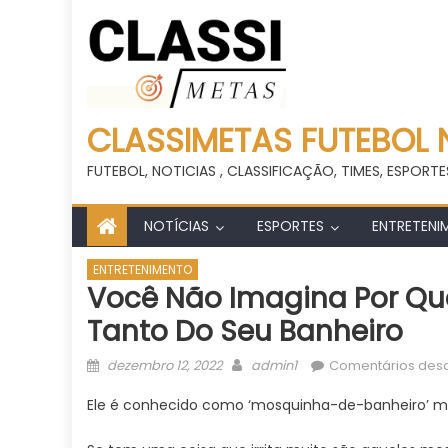
CLASSIMETAS FUTEBOL 
FUTEBOL, NOTICIAS , CLASSIFICAÇÃO, TIMES, ESPORTE
NOTÍCIAS
ESPORTES
ENTRETENI
ENTRETENIMENTO
Você Não Imagina Por Qu
Tanto Do Seu Banheiro
Posted
Author
dezembro 12, 2022
admin1
Comentários desa
on
Ele é conhecido como ‘mosquinha-de-banheiro’ 