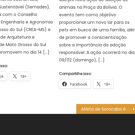
 Sustentável (Semades),
animais na Praça da Bolívia. O
a com o Conselho
evento tem como objetivo
e Engenharia e Agronomia
proporcionar um novo lar para os
osso do Sul (CREA-MS) e
pets em busca de uma família, al
de Arquitetura e
de promover a conscientização
de Mato Grosso do Sul
sobre a importância da adoção
promovem no dia 14 […]
responsável. A ação ocorrerá no dia
09/02 (domingo), […]
isso:
Compartilhe isso:
ok
18+
Facebook
18+
Atleta de Sorocaba é campeão do Brazilian Boxing Organization – Agência de Notícias