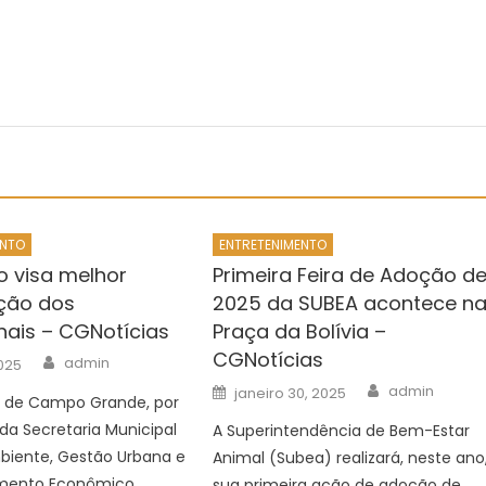
ENTO
ENTRETENIMENTO
o visa melhor
Primeira Feira de Adoção d
ação dos
2025 da SUBEA acontece n
onais – CGNotícias
Praça da Bolívia –
CGNotícias
Author
admin
025
Author
Posted
admin
janeiro 30, 2025
ra de Campo Grande, por
on
da Secretaria Municipal
A Superintendência de Bem-Estar
biente, Gestão Urbana e
Animal (Subea) realizará, neste ano
mento Econômico,
sua primeira ação de adoção de