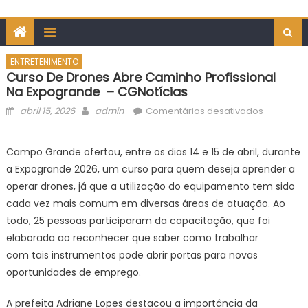
ENTRETENIMENTO
Curso De Drones Abre Caminho Profissional
Na Expogrande – CGNotícias
Posted
Author
em
abril 15, 2026
admin
Comentários desativados
on
Curso
de
Campo Grande ofertou, entre os dias 14 e 15 de abril, durante
drones
a Expogrande 2026, um curso para quem deseja aprender a
abre
operar drones, já que a utilização do equipamento tem sido
caminho
cada vez mais comum em diversas áreas de atuação. Ao
profission
todo, 25 pessoas participaram da capacitação, que foi
na Expog
–
elaborada ao reconhecer que saber como trabalhar
CGNotícia
com tais instrumentos pode abrir portas para novas
oportunidades de emprego.
A prefeita Adriane Lopes destacou a importância da