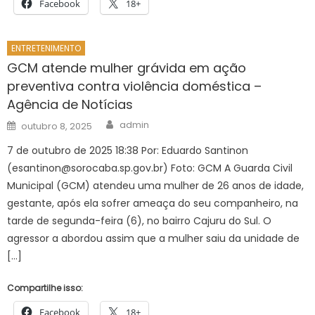
Facebook
18+
ENTRETENIMENTO
GCM atende mulher grávida em ação
preventiva contra violência doméstica –
Agência de Notícias
Author
Posted
admin
outubro 8, 2025
on
7 de outubro de 2025 18:38 Por: Eduardo Santinon
(
esantinon@sorocaba.sp.gov.br
) Foto: GCM A Guarda Civil
Municipal (GCM) atendeu uma mulher de 26 anos de idade,
gestante, após ela sofrer ameaça do seu companheiro, na
tarde de segunda-feira (6), no bairro Cajuru do Sul. O
agressor a abordou assim que a mulher saiu da unidade de
[…]
Compartilhe isso:
Facebook
18+