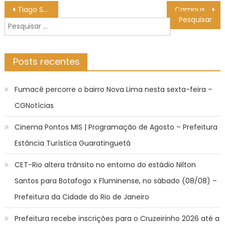
Navegação
Tiago Splitter, do Portland, é 1º técnico brasileiro nos playoffs
Campus Suzano inscreve para especialização gratuita em Logística e Operações – IFSP
de
Pesquisar
Post
por:
Posts recentes
Fumacê percorre o bairro Nova Lima nesta sexta-feira –
CGNotícias
Cinema Pontos MIS | Programação de Agosto – Prefeitura
Estância Turística Guaratinguetá
CET-Rio altera trânsito no entorno do estádio Nilton
Santos para Botafogo x Fluminense, no sábado (08/08) –
Prefeitura da Cidade do Rio de Janeiro
Prefeitura recebe inscrições para o Cruzeirinho 2026 até a