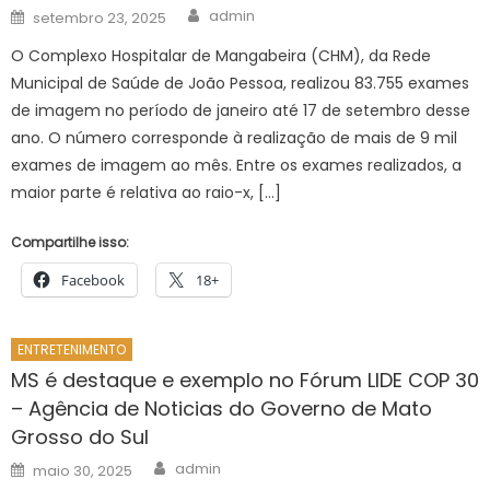
Author
Posted
admin
setembro 23, 2025
on
O Complexo Hospitalar de Mangabeira (CHM), da Rede
Municipal de Saúde de João Pessoa, realizou 83.755 exames
de imagem no período de janeiro até 17 de setembro desse
ano. O número corresponde à realização de mais de 9 mil
exames de imagem ao mês. Entre os exames realizados, a
maior parte é relativa ao raio-x, […]
Compartilhe isso:
Facebook
18+
ENTRETENIMENTO
MS é destaque e exemplo no Fórum LIDE COP 30
– Agência de Noticias do Governo de Mato
Grosso do Sul
Author
Posted
admin
maio 30, 2025
on