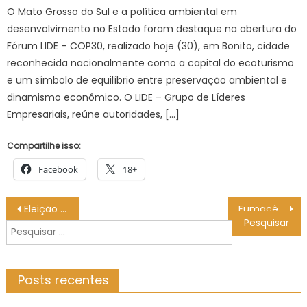
O Mato Grosso do Sul e a política ambiental em
desenvolvimento no Estado foram destaque na abertura do
Fórum LIDE – COP30, realizado hoje (30), em Bonito, cidade
reconhecida nacionalmente como a capital do ecoturismo
e um símbolo de equilíbrio entre preservação ambiental e
dinamismo econômico. O LIDE – Grupo de Líderes
Empresariais, reúne autoridades, […]
Compartilhe isso:
Facebook
18+
Navegação
Eleição do Conselho Municipal de Saúde acontece em março – Prefeitura Municipal de Bonito
Fumacê percorre cinco bairros nesta terça-feira – CGNotícias
de
Pesquisar
Post
por:
Posts recentes