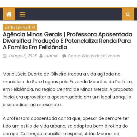
ENTRETENIMENTO
Agência Minas Gerais | Professora Aposentada
Diversifica Produção E Potencializa Renda Para
A Família Em Felixlândia
Posted
Author
em
março 3, 2026
admin
Comentários desativados
on
Agência
Minas
Maria Lúcia Duarte de Oliveira trocou a vida agitada no
Gerais
município de Sete Lagoas pela Fazenda Mourões da Porteira,
|
em Felixlândia, na região Central de Minas Gerais. A proposta
Profess
inicial era aproveitar a aposentadoria em um local tranquilo
aposen
e se dedicar ao artesanato.
diversifi
produç
A professora aposentada conta que, apesar de sempre ter
e
potencia
tido um estilo de vida urbano, se adaptou bem à rotina do
renda
campo. Começou a auxiliar o esposo, Adão Manuel de