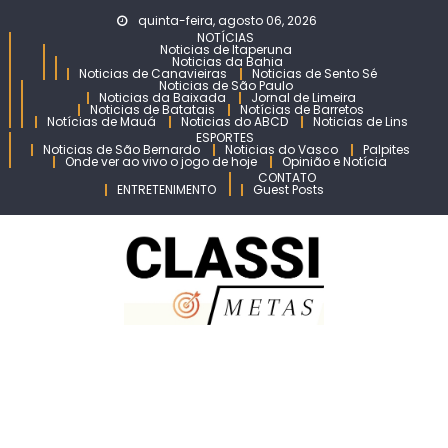
Skip
quinta-feira, agosto 06, 2026
to
NOTÍCIAS
Noticias de Itaperuna
content
Noticias da Bahia
Noticias de Canavieiras
Noticias de Sento Sé
Noticias de São Paulo
Noticias da Baixada
Jornal de Limeira
Noticias de Batatais
Notícias de Barretos
Notícias de Mauá
Noticias do ABCD
Noticias de Lins
ESPORTES
Noticias de São Bernardo
Noticias do Vasco
Palpites
Onde ver ao vivo o jogo de hoje
Opinião e Notícia
CONTATO
ENTRETENIMENTO
Guest Posts