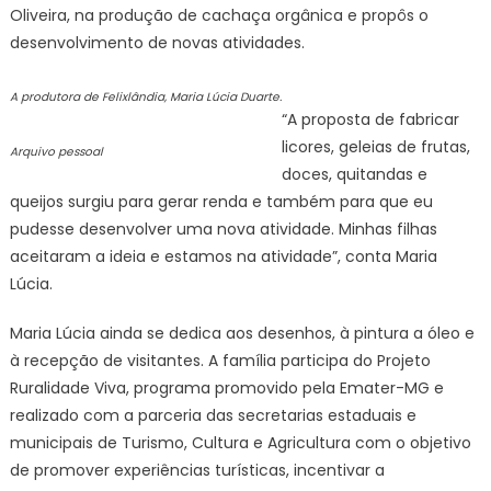
para
Oliveira, na produção de cachaça orgânica e propôs o
a
desenvolvimento de novas atividades.
família
em
A produtora de Felixlândia, Maria Lúcia Duarte.
Felixlând
“A proposta de fabricar
licores, geleias de frutas,
Arquivo pessoal
doces, quitandas e
queijos surgiu para gerar renda e também para que eu
pudesse desenvolver uma nova atividade. Minhas filhas
aceitaram a ideia e estamos na atividade”, conta Maria
Lúcia.
Maria Lúcia ainda se dedica aos desenhos, à pintura a óleo e
à recepção de visitantes. A família participa do Projeto
Ruralidade Viva, programa promovido pela Emater-MG e
realizado com a parceria das secretarias estaduais e
municipais de Turismo, Cultura e Agricultura com o objetivo
de promover experiências turísticas, incentivar a