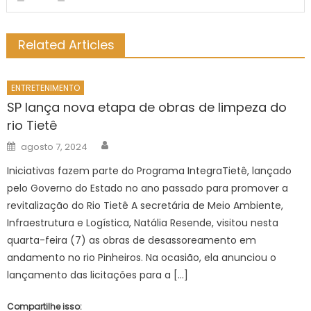
Related Articles
ENTRETENIMENTO
SP lança nova etapa de obras de limpeza do
rio Tietê
Author
Posted
agosto 7, 2024
on
Iniciativas fazem parte do Programa IntegraTietê, lançado
pelo Governo do Estado no ano passado para promover a
revitalização do Rio Tietê A secretária de Meio Ambiente,
Infraestrutura e Logística, Natália Resende, visitou nesta
quarta-feira (7) as obras de desassoreamento em
andamento no rio Pinheiros. Na ocasião, ela anunciou o
lançamento das licitações para a […]
Compartilhe isso: