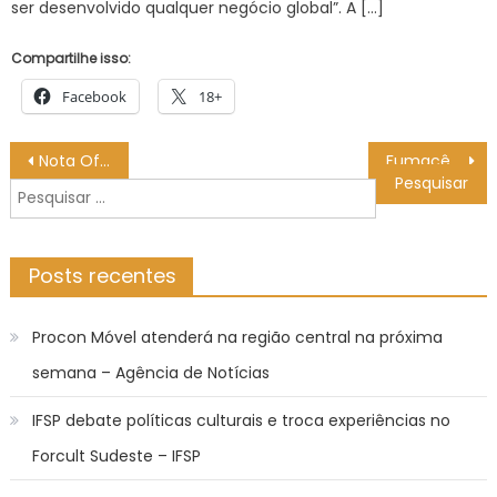
ser desenvolvido qualquer negócio global”. A […]
Compartilhe isso:
Facebook
18+
Navegação
Nota Oficial – Prefeitura Municipal de Bonito
Fumacê intensifica combate ao Aedes aegypti no Coophavila, Batistão e Rita Vieira nesta sexta (10) – CGNotícias
de
Pesquisar
Post
por:
Posts recentes
Procon Móvel atenderá na região central na próxima
semana – Agência de Notícias
IFSP debate políticas culturais e troca experiências no
Forcult Sudeste – IFSP