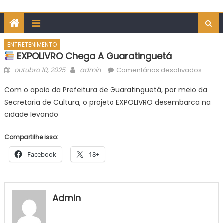
ENTRETENIMENTO
EXPOLIVRO Chega A Guaratinguetá
Posted
Author
em
outubro 10, 2025
admin
Comentários desativados
on
Com o apoio da Prefeitura de Guaratinguetá, por meio da
EXPOL
Secretaria de Cultura, o projeto EXPOLIVRO desembarca na
chega
cidade levando
a
Guarat
Compartilhe isso:
Facebook
18+
Admin