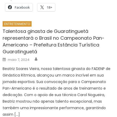
Facebook
18+
ENTRETENIMENTO
Talentosa ginasta de Guaratinguetá
representará o Brasil no Campeonato Pan-
Americano – Prefeitura Estância Turística
Guaratinguetá
Author
Posted
maio 7, 2024
on
Beatriz Soares Vieira, nossa talentosa ginasta do FADENP de
Ginástica Rítmica, alcançou um marco incrível em sua
jornada esportiva. Sua convocação para o Campeonato
Pan-Americano é o resultado de anos de treinamento e
dedicação. Com o apoio de sua técnica Carol Nogueira,
Beatriz mostrou não apenas talento excepcional, mas
também uma impressionante performance, garantindo
assim […]