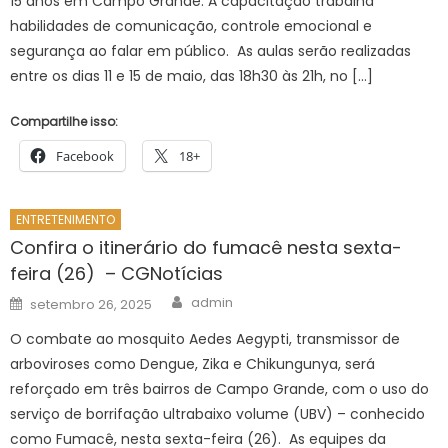
15 anos em Campo Grande. A capacitação trabalha
habilidades de comunicação, controle emocional e
segurança ao falar em público. As aulas serão realizadas
entre os dias 11 e 15 de maio, das 18h30 às 21h, no […]
Compartilhe isso:
Facebook
18+
ENTRETENIMENTO
Confira o itinerário do fumacê nesta sexta-
feira (26) – CGNotícias
Author
Posted
admin
setembro 26, 2025
on
O combate ao mosquito Aedes Aegypti, transmissor de
arboviroses como Dengue, Zika e Chikungunya, será
reforçado em três bairros de Campo Grande, com o uso do
serviço de borrifação ultrabaixo volume (UBV) – conhecido
como Fumacê, nesta sexta-feira (26). As equipes da