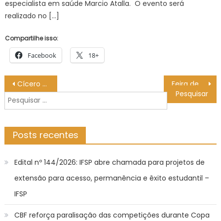
especialista em saúde Marcio Atalla. O evento será
realizado no […]
Compartilhe isso:
Facebook
18+
Navegação
Cícero Lucena destaca importância do Museu de História da Paraíba para valorização do Centro Histórico
Feira de Ciências e Cultura do IFSP acontece nos dias 22 e 23 de outubro – IFSP
de
Pesquisar
Post
por:
Posts recentes
Edital nº 144/2026: IFSP abre chamada para projetos de
extensão para acesso, permanência e êxito estudantil –
IFSP
CBF reforça paralisação das competições durante Copa