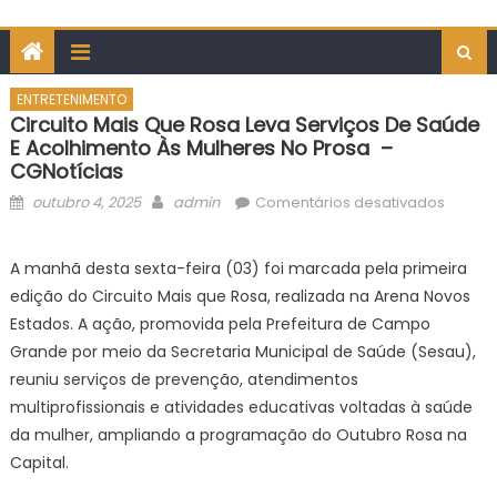
ENTRETENIMENTO
Circuito Mais Que Rosa Leva Serviços De Saúde
E Acolhimento Às Mulheres No Prosa –
CGNotícias
Posted
Author
em
outubro 4, 2025
admin
Comentários desativados
on
Circuit
Mais
A manhã desta sexta-feira (03) foi marcada pela primeira
que
edição do Circuito Mais que Rosa, realizada na Arena Novos
Rosa
Estados. A ação, promovida pela Prefeitura de Campo
leva
Grande por meio da Secretaria Municipal de Saúde (Sesau),
serviç
reuniu serviços de prevenção, atendimentos
de
saúde
multiprofissionais e atividades educativas voltadas à saúde
e
da mulher, ampliando a programação do Outubro Rosa na
acolhi
Capital.
às