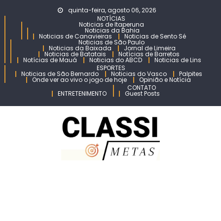
Skip
quinta-feira, agosto 06, 2026
to
NOTÍCIAS
Noticias de Itaperuna
content
Noticias da Bahia
Noticias de Canavieiras
Noticias de Sento Sé
Noticias de São Paulo
Noticias da Baixada
Jornal de Limeira
Noticias de Batatais
Notícias de Barretos
Notícias de Mauá
Noticias do ABCD
Noticias de Lins
ESPORTES
Noticias de São Bernardo
Noticias do Vasco
Palpites
Onde ver ao vivo o jogo de hoje
Opinião e Notícia
CONTATO
ENTRETENIMENTO
Guest Posts