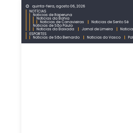
Skip
quinta-feira, agosto 06, 2026
to
NOTÍCIAS
Noticias de Itaperuna
content
Noticias da Bahia
Noticias de Canavieiras
Noticias de Sento Sé
Noticias de São Paulo
Noticias da Baixada
Jornal de Limeira
Notici
ESPORTES
Noticias de São Bernardo
Noticias do Vasco
Pa