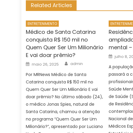
Related Articles
ENTRETENIMENTO
ENTRETENIM
Médico de Santa Catarina
Residênci
conquista R$ 150 mil no
ampliada
Quem Quer Ser Um Milionário
mental –
E vai doar prêmio?
Posted
julho 8, 2
on
Author
Posted
admin
maio 26, 2025
on
A populaç
passará a 
Por MRNews Médico de Santa
profissiona
Catarina conquista R$ 150 mil no
Saúde Menta
Quem Quer Ser Um Milionário E vai
de Saúde (
doar prêmio? No último sábado (24),
de Residênc
o médico Jonas Spies, natural de
contemplad
Santa Catarina, chamou a atenção
Nacional d
no programa “Quem Quer Ser Um
Médicos Esp
Milionário?”, apresentado por Luciano