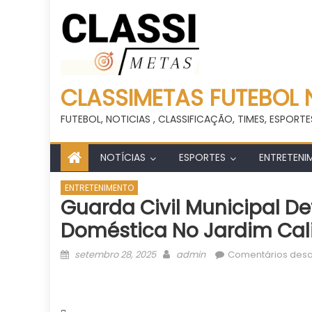
CLASSIMETAS FUTEBOL 
FUTEBOL, NOTICIAS , CLASSIFICAÇÃO, TIMES, ESPORTE
NOTÍCIAS
ESPORTES
ENTRETENI
ENTRETENIMENTO
Guarda Civil Municipal D
Doméstica No Jardim Cali
Posted
Author
setembro 28, 2025
admin
Comentários desa
on