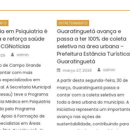
ENTO
ENTRETENIMENTO
a em Psiquiatria é
Guaratinguetá avança e
 e reforça saúde
passa a ter 100% de coleta
 CGNotícias
seletiva na área urbana –
Prefeitura Estância Turística
Author
admin
026
Guaratinguetá
ão de Campo Grande
Author
Posted
admin
março 27, 2026
contar com mais
on
is especializados em
A partir desta segunda-feira, 30 de
l. A Secretaria Municipal
março, Guaratinguetá passa a
Sesau) teve o Programa
contar com a coleta seletiva em
ia Médica em Psiquiatria
toda a área urbana do município. A
o pelo Programa
iniciativa representa um important
e Apoio à Formação de
avanço nas ações de
ecialistas em Áreas
sustentabilidade, contribuindo para