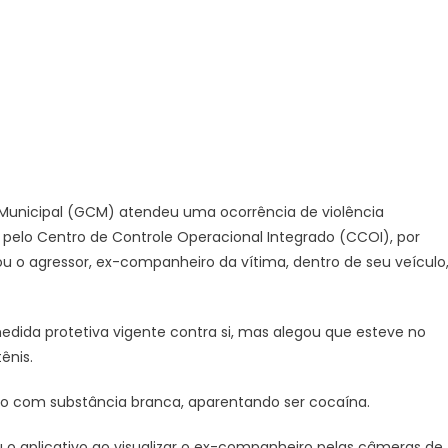
detém
homem
por
violência
doméstica
no
Jardim
Califórnia
–
il Municipal (GCM) atendeu uma ocorrência de violência
Agência
a pelo Centro de Controle Operacional Integrado (CCOI), por
de
Notícias
zou o agressor, ex-companheiro da vítima, dentro de seu veículo
edida protetiva vigente contra si, mas alegou que esteve no
ênis.
no com substância branca, aparentando ser cocaína.
u o aplicativo ao visualizar o ex-companheiro pelas câmeras de