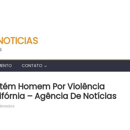
NOTICIAS
S
MENTO
CONTATO
etém Homem Por Violência
fórnia – Agência De Notícias
em
tivados
Guarda
Civil
Municipal