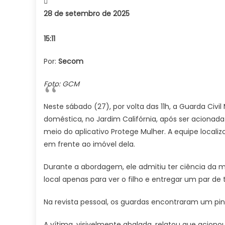
28 de setembro de 2025
15:11
Por:
Secom
Foto: GCM
Neste sábado (27), por volta das 11h, a Guarda Civ
doméstica, no Jardim Califórnia, após ser acionad
meio do aplicativo Protege Mulher. A equipe locali
em frente ao imóvel dela.
Durante a abordagem, ele admitiu ter ciência da m
local apenas para ver o filho e entregar um par de t
Na revista pessoal, os guardas encontraram um pi
A vítima, visivelmente abalada, relatou que aciono